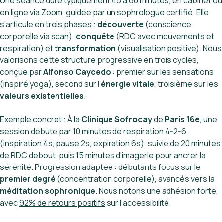
Une séance dure typiquement
45 à 60 minutes
, en cabinet ou
en ligne via Zoom, guidée par un sophrologue certifié. Elle
s’articule en trois phases :
découverte
(conscience
corporelle via scan),
conquête
(RDC avec mouvements et
respiration) et
transformation
(visualisation positive). Nous
valorisons cette structure progressive en trois cycles,
conçue par
Alfonso Caycedo
: premier sur les sensations
(inspiré yoga), second sur l’
énergie vitale
, troisième sur les
valeurs existentielles
.
Exemple concret : À la
Clinique Sofrocay
de
Paris 16e
, une
session débute par 10 minutes de respiration 4-2-6
(inspiration 4s, pause 2s, expiration 6s), suivie de 20 minutes
de RDC debout, puis 15 minutes d’imagerie pour ancrer la
sérénité. Progression adaptée : débutants focus sur le
premier degré
(concentration corporelle), avancés vers la
méditation sophronique
. Nous notons une adhésion forte,
avec
92% de retours positifs
sur l’accessibilité.