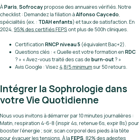
À
Paris
,
Sofrocay
propose des annuaires vérifiés. Notre
checklist : Demandez la filiation à
Alfonso Caycedo
,
spécialités (ex. :
TDAH enfants
) et taux de satisfaction. En
2024,
95% des certifiés FEPS
ont plus de 500h cliniques.
Certification
RNCP niveau 5
(équivalent Bac+2).
Questions clés : « Quelle est votre formation en
RDC
? » « Avez-vous traité des cas de
burn-out
? »
Avis Google : Visez
4,8/5 minimum
sur 50 retours.
Intégrer la Sophrologie dans
votre Vie Quotidienne
Nous vous invitons à démarrer par 10 minutes journalières :
Matin, respiration 4-6-8 (inspir 4s, retenue 6s, expir 8s) pour
booster l’énergie ; soir, scan corporel des pieds à la tête
pour évacuer les tensions. À la
FEPS
,
82% des adeptes