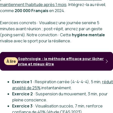
maintiennent l’habitude après 1 mois
. Intégrez-la au réveil,
comme
200 000 Français
en 2024.
Exercices concrets : Visualisez une journée sereine 5
minutes avant réunion ; post-répit, ancrez par un geste
(poing serré). Notre conviction : Cette
hygiène mentale
rivalise avec le sport pour la résilience.
Sophrologie : la méthode efficace pour lâcher
À lire
prise et mieux-être
Exercice 1
: Respiration carrée (4-4-4-4), 5 min,
réduit
anxiété de 25%
instantanément.
Exercice 2
: Suspension du mouvement, 3 min, pour
pleine conscience.
Exercice 3
: Visualisation succès, 7 min, renforce
confiance de 40%
(étude CEAS 2023).