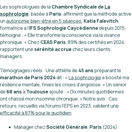
Les sophrologues de la
Chambre Syndicale de
La
sophrologie
, basée à
Paris
, affirment que la méthode active
un
autonomie bien-être en 5 séances
.
Katia Falevitch
,
formatrice à l’
IFS Sophrologie Caycédienne
depuis 2015,
témoigne : « Elle transforme la conscience via la vivance
phronique. » Chez
CEAS Paris
, 89% des certifiés en 2024
rapportent une
sérénité accrue
chez leurs clients
managers.
Témoignages réels : Une athlète de
45 ans
préparant le
marathon de Paris 2024
dit : «
La sophrologie
a boosté ma
résilience mentale, finies les crises d’angoisse. » Un senior
de
68 ans
à
Toulouse
ajoute : « Dix minutes quotidiennes
ont chassé mon insomnie chronique. » Notre avis : Ces
retours, recueillis via forums FEPS en 2023, valident une
efficacité à 87% pour le quotidien
.
Manager chez
Société Générale
,
Paris
(2024) :