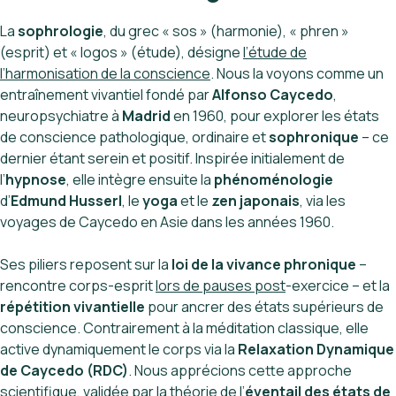
La
sophrologie
, du grec « sos » (harmonie), « phren »
(esprit) et « logos » (étude), désigne
l’étude de
l’harmonisation de la conscience
. Nous la voyons comme un
entraînement vivantiel fondé par
Alfonso Caycedo
,
neuropsychiatre à
Madrid
en 1960, pour explorer les états
de conscience pathologique, ordinaire et
sophronique
– ce
dernier étant serein et positif. Inspirée initialement de
l’
hypnose
, elle intègre ensuite la
phénoménologie
d’
Edmund Husserl
, le
yoga
et le
zen japonais
, via les
voyages de Caycedo en Asie dans les années 1960.
Ses piliers reposent sur la
loi de la vivance phronique
–
rencontre corps-esprit
lors de pauses post
-exercice – et la
répétition vivantielle
pour ancrer des états supérieurs de
conscience. Contrairement à la méditation classique, elle
active dynamiquement le corps via la
Relaxation Dynamique
de Caycedo (RDC)
. Nous apprécions cette approche
scientifique, validée par la théorie de l’
éventail des états de