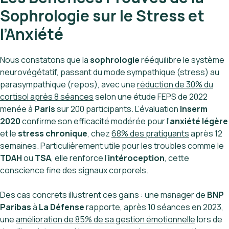
Sophrologie sur le Stress et
l’Anxiété
Nous constatons que la
sophrologie
rééquilibre le système
neurovégétatif, passant du mode sympathique (stress) au
parasympathique (repos), avec une
réduction de 30% du
cortisol après 8 séances
selon une étude FEPS de 2022
menée à
Paris
sur 200 participants. L’évaluation
Inserm
2020
confirme son efficacité modérée pour l’
anxiété légère
et le
stress chronique
, chez
68% des pratiquants
après 12
semaines. Particulièrement utile pour les troubles comme le
TDAH
ou
TSA
, elle renforce l’
intéroception
, cette
conscience fine des signaux corporels.
Des cas concrets illustrent ces gains : une manager de
BNP
Paribas
à
La Défense
rapporte, après 10 séances en 2023,
une
amélioration de 85% de sa gestion émotionnelle
lors de