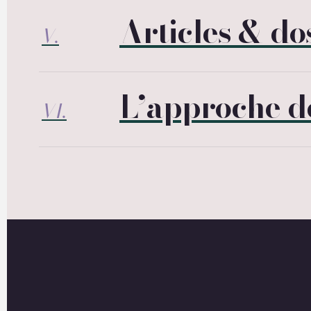
Articles & do
V.
L’approche de
VI.