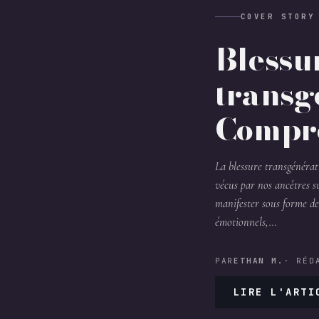
COVER STORY
Blessu
transg
Compre
La blessure transgénérat
vécus par nos ancêtres s
manifester sous forme d
émotionnels,…
PAR
ETHAN M.
· RÉD
LIRE L'ARTI