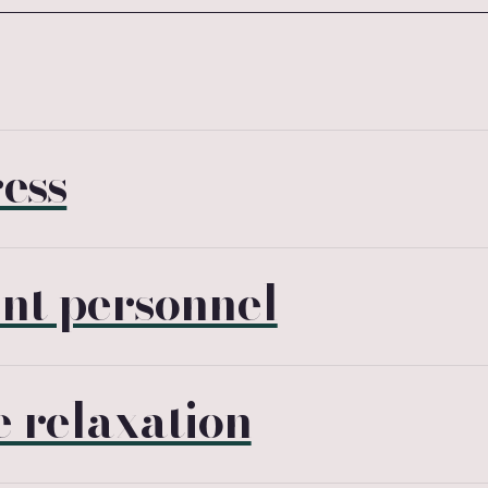
ress
nt personnel
 relaxation