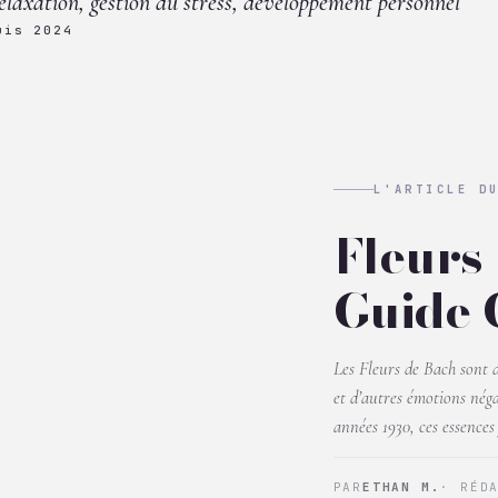
elaxation, gestion du stress, développement personnel
uis 2024
L'ARTICLE D
Fleurs
Guide 
Les Fleurs de Bach sont d
et d’autres émotions nég
années 1930, ces essences 
PAR
ETHAN M.
· RÉD