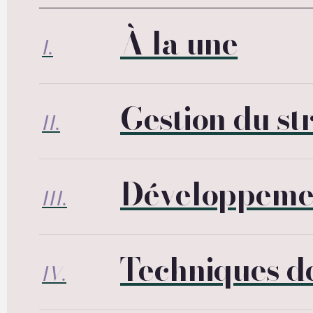
À la une
I.
Gestion du st
II.
Développeme
III.
Techniques de
IV.