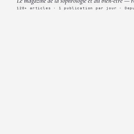
Le magazine de la sophrologie et du bien-être — r
120+ articles · 1 publication par jour · Dep