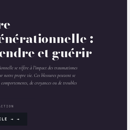
re
énérationnelle :
ndre et guérir
ionnelle se réfère à l’impact des traumatismes
ur notre propre vie. Ces blessures peuvent se
e comportements, de croyances ou de troubles
ACTION
CLE →