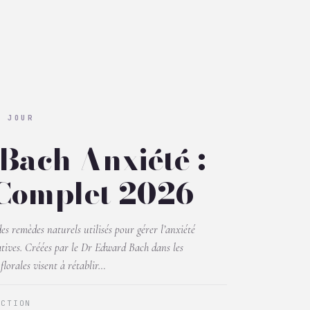
U JOUR
 Bach Anxiété :
Complet 2026
es remèdes naturels utilisés pour gérer l’anxiété
atives. Créées par le Dr Edward Bach dans les
florales visent à rétablir…
ACTION