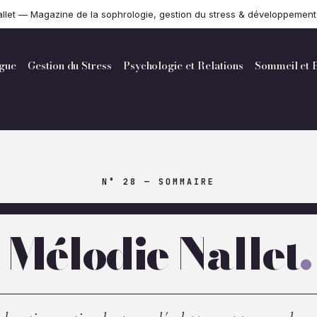
llet — Magazine de la sophrologie, gestion du stress & développemen
ogue
Gestion du Stress
Psychologie et Relations
Sommeil et B
APAISER LE STRESS · G
TECHNIQUES DE RELAXAT
CONFIANCE & DÉVELOPPE
TOUTE L’ACTUALITÉ BIE
SOMMAIRE COMPLET
APAISER LE STRESS · G
TECHNIQUES DE RELAXAT
CONFIANCE & DÉVELOPPE
TOUTE L’ACTUALITÉ BIE
SOMMAIRE COMPLET
N° 28 — SOMMAIRE
Mélodie Nallet
.