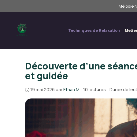
Aller
Mélodie N
au
contenu
Techniques de Relaxation
Métie
Découverte d’une séanc
et guidée
19 mai 2026
par
Ethan M.
·
10 lectures
·
Durée de lect