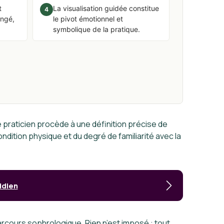
t
La visualisation guidée constitue
4
ongé,
le pivot émotionnel et
symbolique de la pratique.
Le praticien procède à une définition précise de
dition physique et du degré de familiarité avec la
idien
arcours sophrologique. Rien n’est imposé : tout