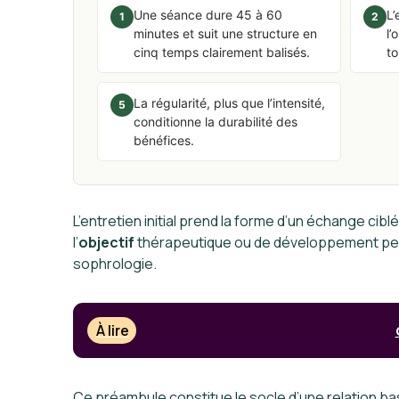
Une séance dure 45 à 60
L’
1
2
minutes et suit une structure en
l’
cinq temps clairement balisés.
to
La régularité, plus que l’intensité,
5
conditionne la durabilité des
bénéfices.
L’entretien initial prend la forme d’un échange cib
l’
objectif
thérapeutique ou de développement person
sophrologie.
À lire
Ce préambule constitue le socle d’une relation ba