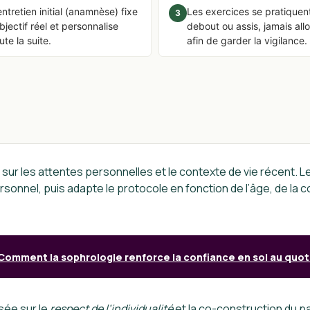
entretien initial (anamnèse) fixe
Les exercices se pratiquen
3
objectif réel et personnalise
debout ou assis, jamais all
ute la suite.
afin de garder la vigilance.
lé sur les attentes personnelles et le contexte de vie récent. 
nel, puis adapte le protocole en fonction de l’âge, de la con
Comment la sophrologie renforce la confiance en soi au quot
sée sur le
respect de l’individualité
et la co-construction du p