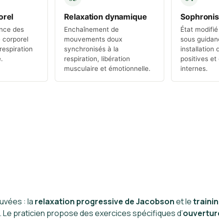
orel
Relaxation dynamique
Sophronis
ence des
Enchaînement de
État modifi
 corporel
mouvements doux
sous guidan
respiration
synchronisés à la
installation
.
respiration, libération
positives et
musculaire et émotionnelle.
internes.
uvées : la
relaxation progressive de Jacobson
et le
traini
 Le praticien propose des exercices spécifiques d’
ouvertur