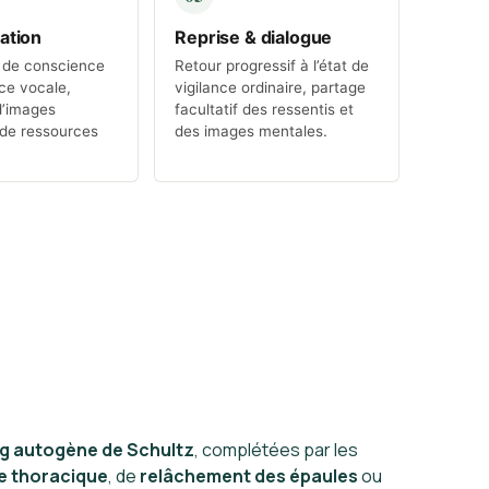
ation
Reprise & dialogue
é de conscience
Retour progressif à l’état de
ce vocale,
vigilance ordinaire, partage
 d’images
facultatif des ressentis et
 de ressources
des images mentales.
ng autogène de Schultz
, complétées par les
e thoracique
, de
relâchement des épaules
ou