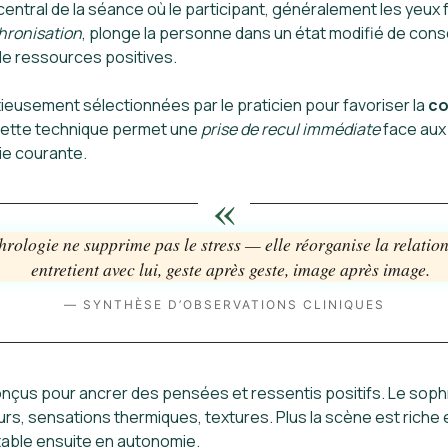
entral de la séance où le participant, généralement les yeux
hronisation
, plonge la personne dans un état modifié de consc
 de ressources positives.
eusement sélectionnées par le praticien pour favoriser la
co
 Cette technique permet une
prise de recul immédiate
face aux
vie courante.
«
rologie ne supprime pas le stress — elle réorganise la relation
entretient avec lui, geste après geste, image après image.
— SYNTHÈSE D’OBSERVATIONS CLINIQUES
çus pour ancrer des pensées et ressentis positifs. Le soph
s, sensations thermiques, textures. Plus la scène est riche en
table ensuite en autonomie.