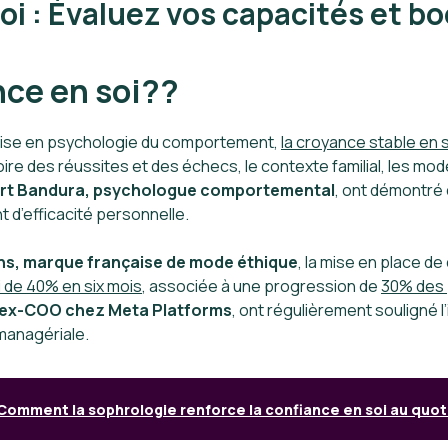
soi : Évaluez vos capacités et 
nce en soi??
dmise en psychologie du comportement,
la croyance stable en 
oire des réussites et des échecs, le contexte familial, les modè
ert Bandura, psychologue comportemental
, ont démontré
t d’efficacité personnelle.
ons, marque française de mode éthique
, la mise en place de
i de
40% en six mois
, associée à une progression de
30% des 
 ex-COO chez Meta Platforms
, ont régulièrement souligné l
 managériale.
Comment la sophrologie renforce la confiance en soi au quot