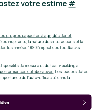
boostez votre estime
#
ses propres capacités à agir, décider et
les inspirants, la nature des interactions et la
 dès les années 1980 l’impact des feedbacks
 dispositifs de mesure et de team-building a
performances collaboratives
. Les leaders dotés
’importance de l’auto-efficacité dans la
idien