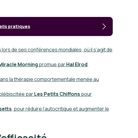
eils pratiques
s
lors de ses conférences mondiales, où il s’agit de
Miracle Morning
promue par
Hal Elrod
,
dans la
thérapie comportementale
menée au
plébiscitée par
Les Petits Chiffons
pour
setts
, pour réduire l’autocritique et augmenter le