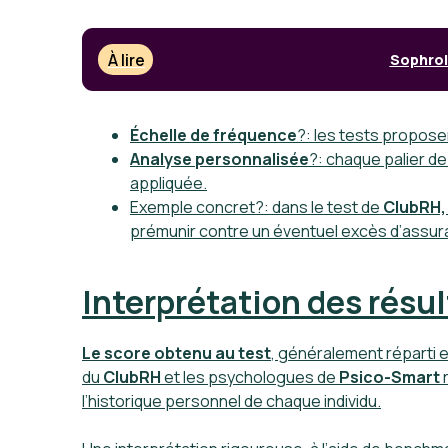
À lire
Sophrol
Échelle de fréquence
?: les tests propose
Analyse personnalisée
?: chaque palier 
appliquée.
Exemple concret
?: dans le test de
ClubRH,
prémunir contre un éventuel excès d’assur
Interprétation des résul
Le score obtenu au test
, généralement réparti 
du
ClubRH
et les psychologues de
Psico-Smart
r
l’historique personnel de chaque individu.