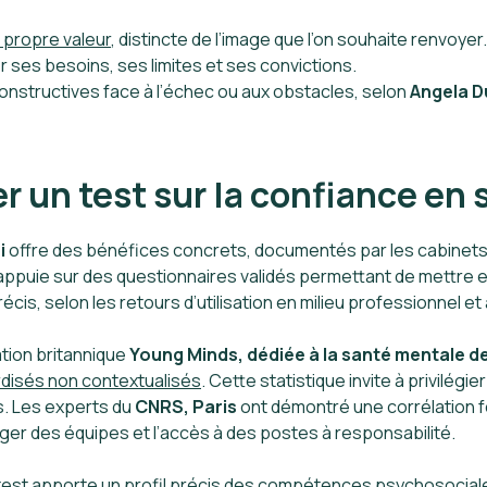
 propre valeur
, distincte de l’image que l’on souhaite renvoyer.
r ses besoins, ses limites et ses convictions.
constructives face à l’échec ou aux obstacles, selon
Angela D
r un test sur la confiance en 
i
offre des bénéfices concrets, documentés par les cabinets 
’appuie sur des questionnaires validés permettant de mettre 
écis, selon les retours d’utilisation en milieu professionnel e
tion britannique
Young Minds, dédiée à la santé mentale d
rdisés non contextualisés
. Cette statistique invite à privilég
es. Les experts du
CNRS, Paris
ont démontré une corrélation f
ager des équipes et l’accès à des postes à responsabilité.
test apporte un profil précis des compétences psychosociales,