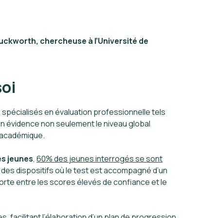
uckworth, chercheuse à l’Université de
soi
spécialisés en évaluation professionnelle tels
en évidence non seulement le niveau global
t académique.
es jeunes
,
60% des jeunes interrogés se sont
ier des dispositifs où le test est accompagné d’un
orte entre les scores élevés de confiance et le
 facilitant l’élaboration d’un plan de progression