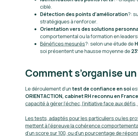
ciblé.
Détection des points d’amélioration
?: s
stratégiques à renforcer.
Orientation vers des solutions personn
comportemental ou la formation en leaders
Bénéfices mesurés
?: selon une étude de
H
soi présentent une hausse moyenne de
23
Comment s’organise un t
Le déroulement d’un
test de confiance en soi
est
ORIENTACTION, cabinet RH reconnu en Franc
capacité à gérer l’échec, l’initiative face aux défi
Les tests, adaptés pour les particuliers ou les pr
mettent à l’épreuve la cohérence comportementale e
d’un score sur 100, ou d’un pourcentage de réponses