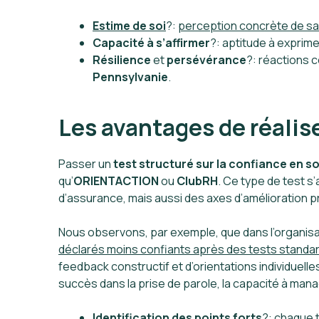
Estime de soi
?:
perception concrète de sa
Capacité à s’affirmer
?: aptitude à exprime
Résilience
et
persévérance
?: réactions 
Pennsylvanie
.
Les avantages de réalise
Passer un
test structuré sur la confiance en so
qu’
ORIENTACTION
ou
ClubRH
. Ce type de test s
d’assurance, mais aussi des axes d’amélioration pr
Nous observons, par exemple, que dans l’organisa
déclarés moins confiants après des tests standa
feedback constructif et d’orientations individuell
succès dans la prise de parole, la capacité à man
Identification des points forts
?: chaque 