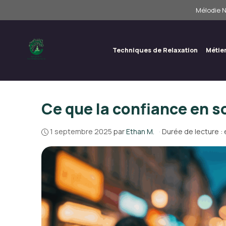
Aller
Mélodie N
au
contenu
Techniques de Relaxation
Métie
Ce que la confiance en s
1 septembre 2025
par
Ethan M.
·
Durée de lecture : 