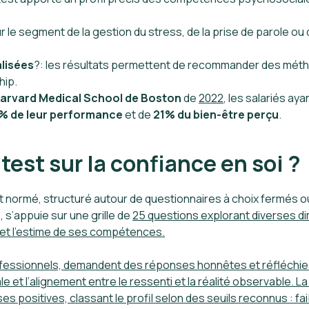
ur le segment de la gestion du stress, de la prise de parole ou 
alisées
?: les résultats permettent de recommander des méth
hip.
arvard Medical School de Boston
de
2022
, les salariés a
% de leur performance
et de
21% du bien-être perçu
.
est sur la confiance en soi ?
 normé, structuré autour de questionnaires à choix fermés o
e
, s’appuie sur une grille de
25 questions explorant diverses di
s, et l’estime de ses compétences.
ofessionnels, demandent des réponses honnêtes et réfléchies, af
t l’alignement entre le ressenti et la réalité observable. La 
 positives, classant le profil selon des seuils reconnus : faib