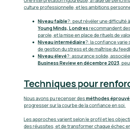
Une interprétation rigoureuse, à l’aide de benchma
culture professionnelle, et les ambitions personne
Niveau faible
?: peut révéler une difficulté
Young Minds, Londres
recommandent des i
parole, et la mise en place de rituels de val
Niveau intermédiaire
?: la confiance varie
de gestion du stress et de maîtrise du feed
Niveau élevé
?: assurance solide, associée à
Business Review en décembre 2023
, peu
Techniques pour renforc
Nous avons pu recenser des
méthodes éprouvé
progresser sur la courbe de la confiance en soi.
Les approches varient selon le profil et les object
des réussites, et de transformer chaque échec e