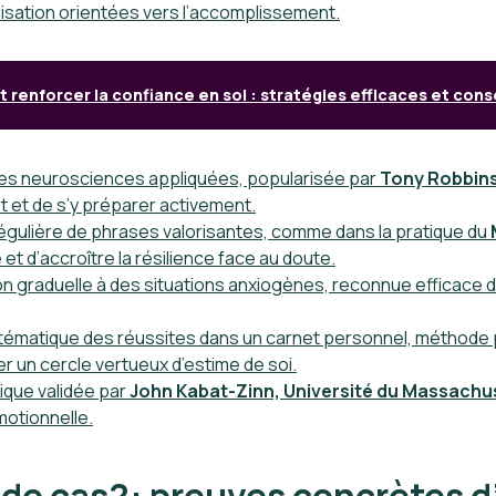
lisation orientées vers l’accomplissement.
renforcer la confiance en soi : stratégies efficaces et cons
des neurosciences appliquées, popularisée par
Tony Robbin
t et de s’y préparer activement.
régulière de phrases valorisantes, comme dans la pratique du
et d’accroître la résilience face au doute.
on graduelle à des situations anxiogènes, reconnue efficace 
stématique des réussites dans un carnet personnel, méthode 
 un cercle vertueux d’estime de soi.
ique validée par
John Kabat-Zinn, Université du Massachu
motionnelle.