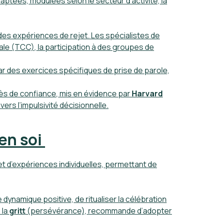
aptées, modulées selon le secteur d’activité, la
des expériences de rejet. Les spécialistes de
ale (TCC)
, la participation à des groupes de
par des exercices spécifiques de prise de parole,
cès de confiance
, mis en évidence par
Harvard
vers l’impulsivité décisionnelle.
en soi
 et d’expériences individuelles, permettant de
 dynamique positive, de ritualiser la célébration
 la
gritt
(persévérance), recommande d’adopter