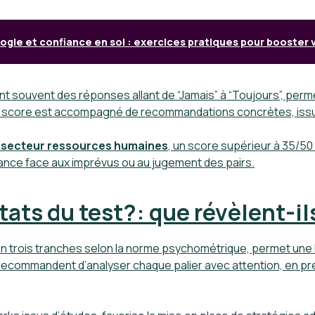
ogie et confiance en soi : exercices pratiques pour booster 
nt souvent des réponses allant de “Jamais” à “Toujours”, perme
de score est accompagné de recommandations concrètes, is
 secteur ressources humaines
, un score supérieur à
35/50
ance face aux imprévus ou au jugement des pairs.
tats du test?: que révèlent-il
en trois tranches selon la norme psychométrique, permet une l
ecommandent d’analyser chaque palier avec attention, en pre