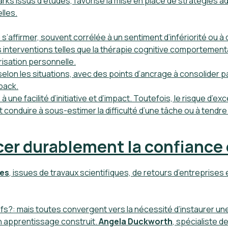
rks issus d’études, favorise la mise en place de stratégies ad
lles.
 à s’affirmer, souvent corrélée à un
sentiment d’infériorité
ou à 
nterventions telles que la
thérapie cognitive comportement
orisation personnelle.
 selon les situations, avec des points d’ancrage à consolider 
back.
 une facilité d’initiative et d’impact. Toutefois,
le risque d’ex
t conduire à sous-estimer la difficulté d’une tâche ou à tendre 
er durablement la confiance 
es
, issues de travaux scientifiques, de retours d’entreprises
ifs?: mais toutes convergent vers la nécessité d’instaurer une
n apprentissage construit.
Angela Duckworth
, spécialiste de