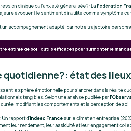
ression clinique
ou l’
anxiété généralisée
?: La
Fédération Fra
ajeure évoquent le sentiment d’inutilité comme symptôme car
et un accompagnement adapté, car notre trajectoire personnel
tre estime de soi : outils efficaces pour surmonter le manqu
 quotidienne?: état des lieux
assent la sphère émotionnelle pour s’ancrer dans la réalité q
elationnels tangibles. Selon une analyse publiée par
l’Observa
la durée, modifiant les comportements et la perception de soi.
: Un rapport d’
Indeed France
sur le climat en entreprise (202
vement leur rendement, leur assiduité et leur engagement collec