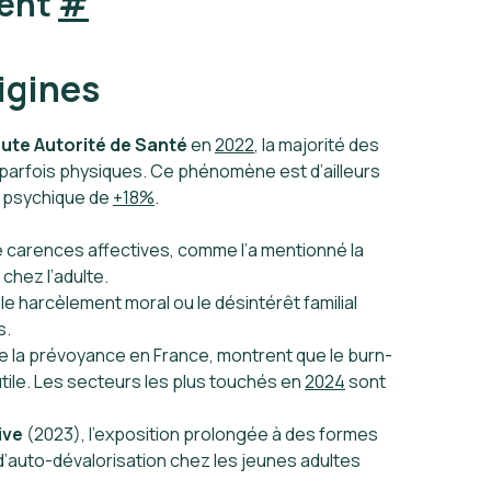
ment
#
rigines
ute Autorité de Santé
en
2022
, la majorité des
parfois physiques. Ce phénomène est d’ailleurs
e psychique de
+18%
.
de carences affectives, comme l’a mentionné la
chez l’adulte.
le harcèlement moral ou le désintérêt familial
s.
de la prévoyance en France, montrent que le burn-
utile. Les secteurs les plus touchés en
2024
sont
ive
(2023), l’exposition prolongée à des formes
auto-dévalorisation chez les jeunes adultes