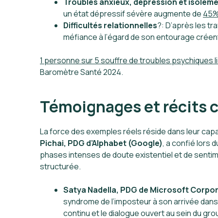
Troubles anxieux, dépression et isoleme
un état dépressif sévère augmente de
45
Difficultés relationnelles
?: D’après les tr
méfiance à l’égard de son entourage créent 
1 personne sur 5 souffre de troubles psychiques li
Baromètre Santé 2024.
Témoignages et récits c
La force des exemples réels réside dans leur capac
Pichai, PDG d’Alphabet (Google)
, a confié lors 
phases intenses de doute existentiel et de senti
structurée.
Satya Nadella, PDG de Microsoft Corpo
syndrome de l’imposteur à son arrivée dans
continu et le dialogue ouvert au sein du gr