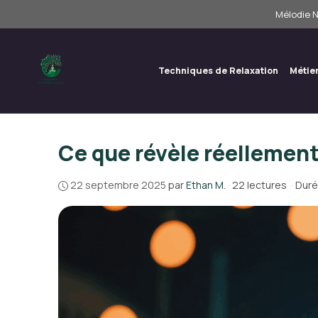
Aller
Mélodie N
au
contenu
Techniques de Relaxation
Métie
Ce que révèle réellement
22 septembre 2025
par
Ethan M.
·
22 lectures
·
Duré