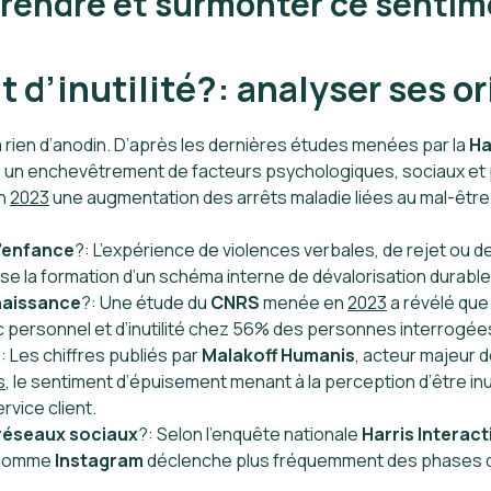
prendre et surmonter ce senti
 d’inutilité?: analyser ses o
’a rien d’anodin. D’après les dernières études menées par la
Ha
s un enchevêtrement de facteurs psychologiques, sociaux et 
en
2023
une augmentation des arrêts maladie liées au mal-êtr
l’enfance
?: L’expérience de violences verbales, de rejet ou 
rise la formation d’un schéma interne de dévalorisation durable 
naissance
?: Une étude du
CNRS
menée en
2023
a révélé que 
 personnel et d’inutilité chez 56% des personnes interrogée
: Les chiffres publiés par
Malakoff Humanis
, acteur majeur 
s
, le sentiment d’épuisement menant à la perception d’être in
rvice client.
 réseaux sociaux
?: Selon l’enquête nationale
Harris Interact
s comme
Instagram
déclenche plus fréquemment des phases d’