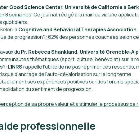
ter Good Science Center, Université de Californie à Ber
en 8 semaines
. Ce journal, rédigé à la main ou via une applicatio
s quotidiens.
 Selon la
Cognitive and Behavioral Therapies Association
,
namique de progression?: 62% des personnes coachées selon ce 
travaux du
Pr. Rebecca Shankland, Université Grenoble-Al
ommunautés thématiques (sport, culture, bénévolat) sur la res
es
?: L’
INRS
rappelle l’utilité de ne pas réprimer ces ressentis
 risque d’ancrage de l’auto-dévalorisation sur le long terme.
ctuellement ses expériences positives sur des forums spécia
onsolidation du sentiment de progression.
erception de sa propre valeur et à stimuler le processus de r
’aide professionnelle