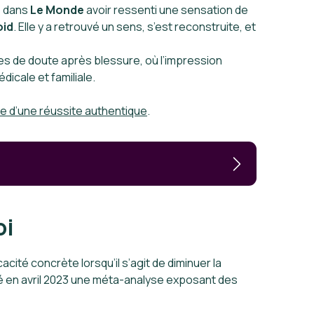
é dans
Le Monde
avoir ressenti une sensation de
oid
. Elle y a retrouvé un sens, s’est reconstruite, et
s de doute après blessure, où l’impression
dicale et familiale.
cle d’une réussite authentique
.
oi
cité concrète lorsqu’il s’agit de diminuer la
é en avril 2023 une méta-analyse exposant des