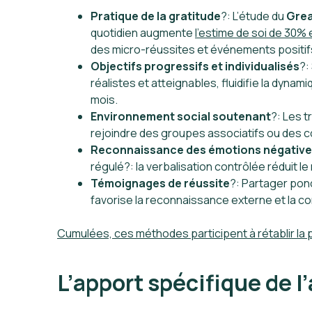
Pratique de la gratitude
?: L’étude du
Grea
quotidien augmente
l’
estime de soi
de 30% 
des micro-réussites et événements positif
Objectifs progressifs et individualisés
?:
réalistes et atteignables, fluidifie la dy
mois.
Environnement social soutenant
?: Les 
rejoindre des groupes associatifs ou des c
Reconnaissance des émotions négativ
régulé?: la verbalisation contrôlée réduit le
Témoignages de réussite
?: Partager pon
favorise la reconnaissance externe et la c
Cumulées, ces méthodes participent à rétablir la p
L’apport spécifique de l