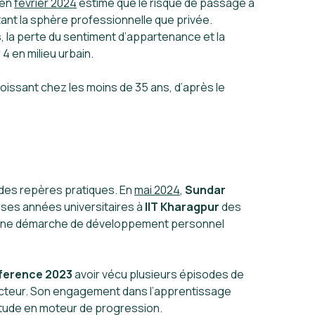
en
février 2024
estime que le risque de passage à
utant la sphère professionnelle que privée.
s
, la perte du sentiment d’appartenance et la
4 en milieu urbain.
croissant chez les moins de 35 ans, d’après le
r des repères pratiques. En
mai 2024
,
Sundar
ses années universitaires à
IIT Kharagpur
des
 à une démarche de développement personnel
nference 2023
avoir vécu plusieurs épisodes de
secteur. Son engagement dans l’apprentissage
titude en moteur de progression.