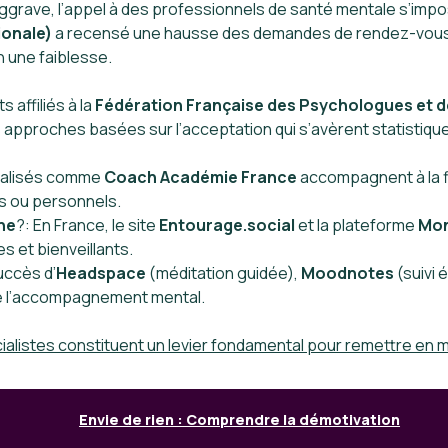
’aggrave, l’appel à des professionnels de santé mentale s’imp
ionale)
a recensé une hausse des demandes de rendez-vous
 une faiblesse.
s affiliés à la
Fédération Française des Psychologues et 
pproches basées sur l’acceptation qui s’avèrent statistique
ialisés comme
Coach Académie France
accompagnent à la fix
s ou personnels.
ne
?: En France, le site
Entourage.social
et la plateforme
Mon
et bienveillants.
uccès d’
Headspace
(méditation guidée),
Moodnotes
(suivi
de l’accompagnement mental.
ialistes constituent un levier fondamental pour remettre e
Envie de rien : Comprendre la démotivation