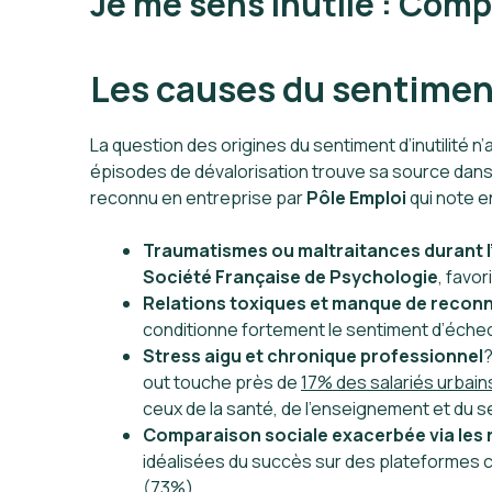
Je me sens inutile : Com
Les causes du sentiment
La question des origines du sentiment d’inutilité n
épisodes de dévalorisation trouve sa source dan
reconnu en entreprise par
Pôle Emploi
qui note 
Traumatismes ou maltraitances durant 
Société Française de Psychologie
, favo
Relations toxiques et manque de recon
conditionne fortement le sentiment d’échec
Stress aigu et chronique professionnel
?
out touche près de
17% des salariés urbain
ceux de la santé, de l’enseignement et du se
Comparaison sociale exacerbée via les
idéalisées du succès sur des plateforme
(73%).