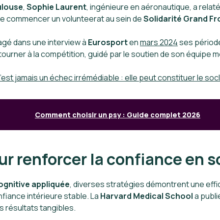
ulouse
,
Sophie Laurent
, ingénieure en aéronautique, a relat
t de commencer un volunteerat au sein de
Solidarité Grand Fr
tagé dans une interview à
Eurosport
en
mars 2024
ses période
etourner à la compétition, guidé par le soutien de son équipe mé
 n’est jamais un échec irrémédiable : elle peut constituer le so
Comment choisir un psy : Guide complet 2026
r renforcer la confiance en s
ognitive appliquée
, diverses stratégies démontrent une effica
onfiance intérieure stable. La
Harvard Medical School
a publi
s résultats tangibles.