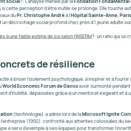
nt social
?: L’analyse menée par la
Fondation FondaMental
%
si cette perception d’être inutile se prolonge. Elle touche a
avaux du
Pr. Christophe André
à l’
Hôpital Sainte-Anne, Pari
un décrochage social profond chez près d’1 jeune adulte sur 
és à une faible
estime de soi selon
l’INSERM
?; un ratio qui va 
oncrets de résilience
ité à briser l’isolement psychologique, à inspirer et à fourni
du
World Economic Forum de Davos
avoir surmonté pendant 
ment d’inutilité, dépassées grâce à un mentorat exigeant et
ration
(technologie), a admis lors de la
Microsoft Ignite Co
 l’entreprise (1992), confronté aux attentes colossales du 
oupe a servi d’exemple à ses équipes pour transformer l’incer