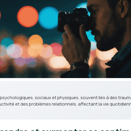
rs psychologiques, sociaux et physiques, souvent liés à des trau
tivité et des problèmes relationnels, affectant la vie quotidi