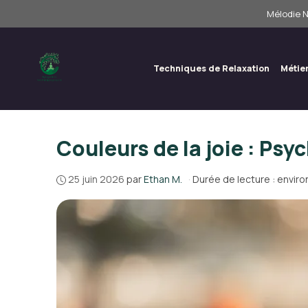
Aller
Mélodie N
au
contenu
Techniques de Relaxation
Métie
Couleurs de la joie : Psy
25 juin 2026
par
Ethan M.
·
Durée de lecture : enviro