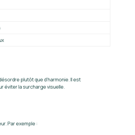
s
ux
ésordre plutôt que d’harmonie. Il est
 éviter la surcharge visuelle.
eur. Par exemple :