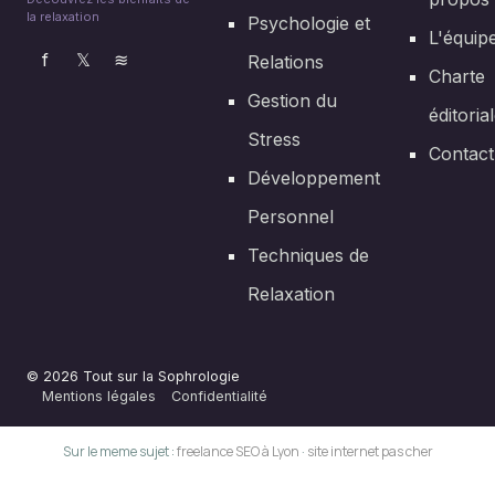
la relaxation
Psychologie et
L'équip
f
𝕏
≋
Relations
Charte
Gestion du
éditoria
Stress
Contact
Développement
Personnel
Techniques de
Relaxation
© 2026 Tout sur la Sophrologie
Mentions légales
Confidentialité
Sur le meme sujet :
freelance SEO à Lyon
·
site internet pas cher