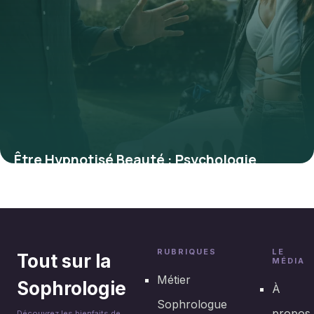
Être Hypnotisé Beauté : Psychologie
Attraction
28 juin 2026
RUBRIQUES
LE
Tout sur la
MÉDIA
Métier
Sophrologie
À
Sophrologue
propos
Découvrez les bienfaits de