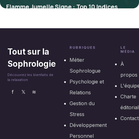
Flamme Jumelle Signe : Top 10 Indices
Révélateurs
29 juin 2026
RUBRIQUES
LE
Tout sur la
MÉDIA
Métier
Sophrologie
À
Sophrologue
propos
Découvrez les bienfaits de
la relaxation
Psychologie et
L'équip
f
𝕏
≋
Relations
Charte
Gestion du
éditoria
Stress
Contact
Développement
Personnel