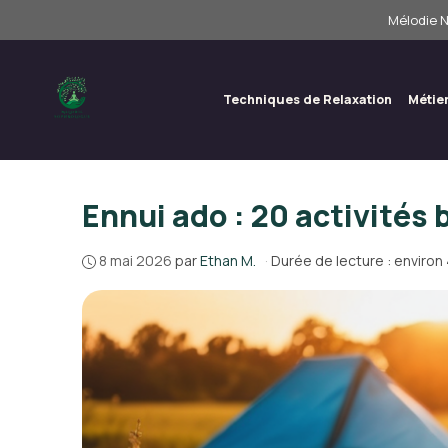
Aller
Mélodie N
au
contenu
Techniques de Relaxation
Métie
Ennui ado : 20 activités 
8 mai 2026
par
Ethan M.
·
Durée de lecture : environ