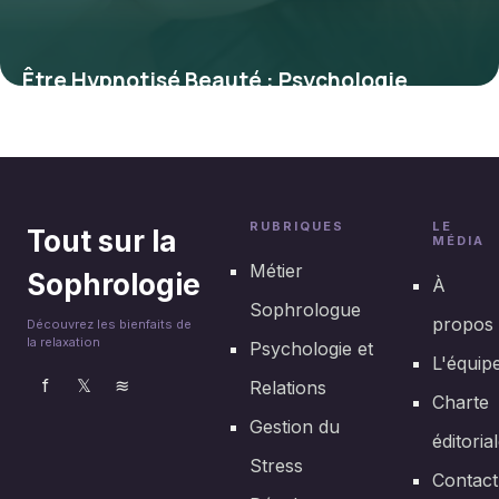
Être Hypnotisé Beauté : Psychologie
Attraction
28 juin 2026
RUBRIQUES
LE
Tout sur la
MÉDIA
Métier
Sophrologie
À
Sophrologue
propos
Découvrez les bienfaits de
la relaxation
Psychologie et
L'équip
f
𝕏
≋
Relations
Charte
Gestion du
éditoria
Stress
Contact