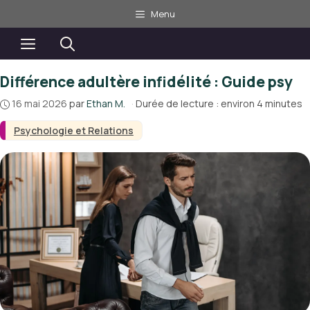
Aller
Menu
au
contenu
Menu
Différence adultère infidélité : Guide psy
16 mai 2026
par
Ethan M.
·
Durée de lecture : environ 4 minutes
Psychologie et Relations