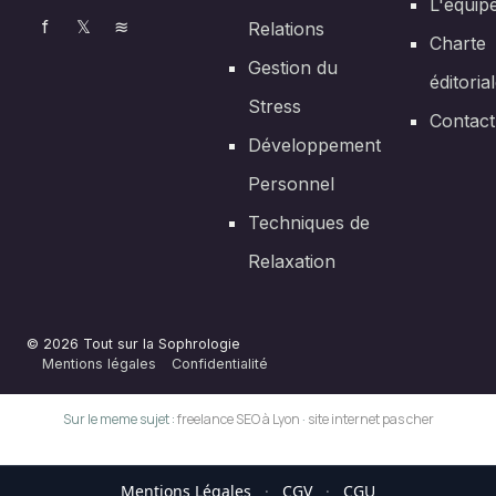
L'équip
f
𝕏
≋
Relations
Charte
Gestion du
éditoria
Stress
Contact
Développement
Personnel
Techniques de
Relaxation
© 2026 Tout sur la Sophrologie
Mentions légales
Confidentialité
Sur le meme sujet :
freelance SEO à Lyon
·
site internet pas cher
Mentions Légales
·
CGV
·
CGU