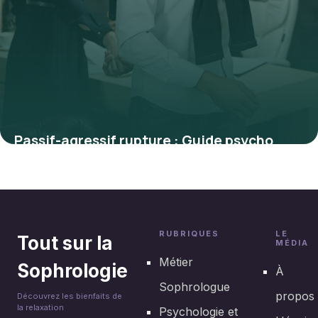
Passif-agressif rupture : Guide psycho
30 juin 2026
RUBRIQUES
LE
Tout sur la
MÉDIA
Métier
Sophrologie
À
Sophrologue
propos
Découvrez les bienfaits de
la relaxation
Psychologie et