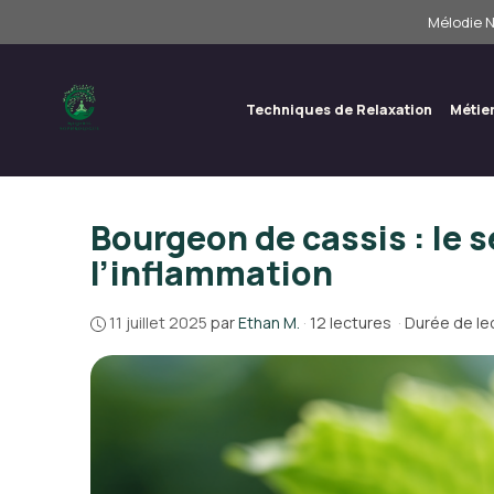
Aller
Mélodie N
au
contenu
Techniques de Relaxation
Métie
Bourgeon de cassis : le s
l’inflammation
11 juillet 2025
par
Ethan M.
·
12 lectures
·
Durée de lec