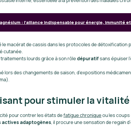
éostasie interne, essentielle à la prévention des maladies chro
agnésium : l’alliance indispensable pour énergie, immunité 
ré le macérat de cassis dans les protocoles de détoxification
ité cutanée.
raitements lourds grâce à son rôle
dépuratif
sans épuiser l
ché lors des changements de saison, d’expositions médicamen
éma).
sant pour stimuler la vitalit
ité pour contrer les états de
fatigue chronique
ou les coups 
 actives adaptogènes
, il procure une sensation de regain 