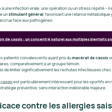
e à une infection virale, une opération ou un stress répété – il 
e un
stimulant général
, favorisant une relance métabolique 
 accrue face aux pathogènes.
n de cassis : un concentré naturel aux multiples bienfaits pou
es patients convalescents ayant pris du
macérat de cassis
o
taires, comparativement à un groupe témoin.
is de limiter significativement les rechutes infectieuses c
 cassis
est particulièrement intéressant pour les sportifs en 
 stratégie préventive, sans interaction indésirable majeure.
icace contre les allergies sa