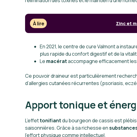
l’élimination des toxines et le maintien d’une hom
À lire
Zinc et m
En 2021, le centre de cure Valmont a instau
plus rapide du confort digestif et de la vital
Le
macérat
accompagne efficacement les t
Ce pouvoir draineur est particulièrement recher
d’allergies cutanées récurrentes (psoriasis, ecz
Apport tonique et énergi
L’effet
tonifiant
du bourgeon de cassis est plébisc
saisonnières. Grâce à sa richesse en
substances
l’effort physique comme intellectuel.