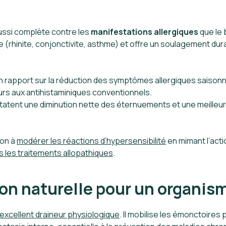
ussi complète contre les
manifestations allergiques
que le 
ergie (rhinite, conjonctivite, asthme) et offre un soulagement 
un rapport sur la réduction des symptômes allergiques saisonnie
urs aux antihistaminiques conventionnels.
atent une diminution nette des éternuements et une meilleure 
eon à
modérer les réactions d’hypersensibilité
en mimant l’actio
s les traitements allopathiques
.
ion naturelle pour un organis
excellent draineur physiologique
. Il mobilise les émonctoires p