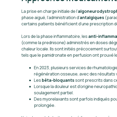
La prise en charge initiale de l’
algoneurodystrop
phase aiguë, l’administration d’
antalgiques
(parac
certains patients bénéficient d’une prescription 
Lors de la phase inflammatoire, les
anti-inflamma
(comme la prednisone) administrés en doses dégr
chaleur locale. Ils sont initiés précocement surtou
tels que le pamidronate en perfusion ont prouvé l
En 2023, plusieurs services de rhumatologi
régénération osseuse, avec des résultats va
Les
bêta-bloquants
sont prescrits dans c
Lorsque la douleur est d’origine neuropathiq
soulagement partiel.
Des myorelaxants sont parfois indiqués pou
prolongée.