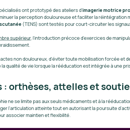
écialisés ont prototypé des ateliers d’
imagerie motrice pr
nuer la perception douloureuse et faciliter la réintégration 
nscutanée
(TENS) sont testés pour court-circuiter les signau
mbre supérieur
, l’introduction précoce d’exercices de manipula
nraidissement.
ctes non douloureux, d’éviter toute mobilisation forcée et de 
a qualité de vie lorsque la rééducation est intégrée à une pris
: orthèses, attelles et sout
hie ne se limite pas aux seuls médicaments et à la rééducation
l’articulation atteinte tout en autorisant la poursuite d’acti
associer maintien et flexibilité.