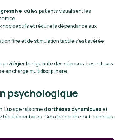
ogressive
, où les patients visualisent les
motrice.
x nociceptifs et réduire la dépendance aux
tion fine et de stimulation tactile s’est avérée
privilégier la régularité des séances. Les retours
e en charge multidisciplinaire.
ien psychologique
. L’usage raisonné d’
orthèses dynamiques
et
vités élémentaires. Ces dispositifs sont, selon les