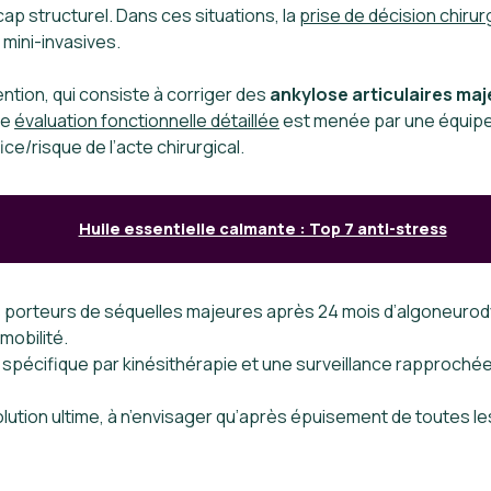
cap structurel. Dans ces situations, la
prise de décision chirur
 mini-invasives.
ention, qui consiste à corriger des
ankylose articulaires ma
ne
évaluation fonctionnelle détaillée
est menée par une équipe m
ce/risque de l’acte chirurgical.
Huile essentielle calmante : Top 7 anti-stress
s porteurs de séquelles majeures après 24 mois d’algoneurod
mobilité.
 spécifique par kinésithérapie et une surveillance rapprochée 
 solution ultime, à n’envisager qu’après épuisement de toutes