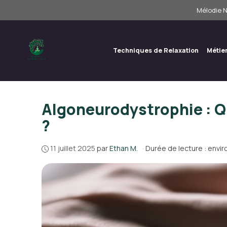
Aller
Mélodie N
au
contenu
Techniques de Relaxation
Métie
Algoneurodystrophie : Q
?
11 juillet 2025
par
Ethan M.
·
Durée de lecture : envir