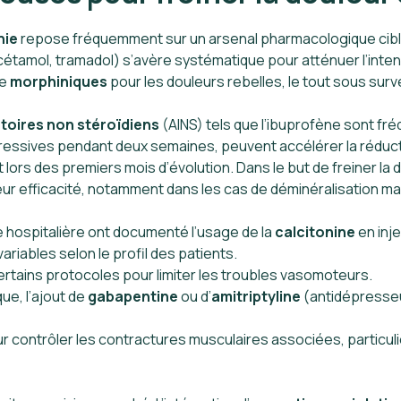
hie
repose fréquemment sur un arsenal pharmacologique ciblant 
étamol, tramadol) s’avère systématique pour atténuer l’inten
de
morphiniques
pour les douleurs rebelles, le tout sous surv
toires non stéroïdiens
(AINS) tels que l’ibuprofène sont fré
essives pendant deux semaines, peuvent accélérer la réduc
t lors des premiers mois d’évolution. Dans le but de freiner la
eur efficacité, notamment dans les cas de déminéralisation m
e hospitalière ont documenté l’usage de la
calcitonine
en inje
riables selon le profil des patients.
ertains protocoles pour limiter les troubles vasomoteurs.
ue, l’ajout de
gabapentine
ou d’
amitriptyline
(antidépresseu
r contrôler les contractures musculaires associées, particul