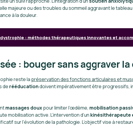
te un suivi rapproché. L’intégration d’un
soutien anxiolyti
nnelle majeure ou des troubles du sommeil aggravant le tabl
ance à la douleur.
odystrophie : méthodes thérapeutiques innovantes et acc
ée : bouger sans aggraver la
rophie reste la
préservation des fonctions articulaires et mus
s de
rééducation
doivent impérativement être progressifs, i
ent
massages doux
pour limiter l’œdème,
mobilisation passi
toute mobilisation active. L’intervention d’un
kinésithérapeute
tif sur l’évolution de la pathologie. L’objectif vise à restaur