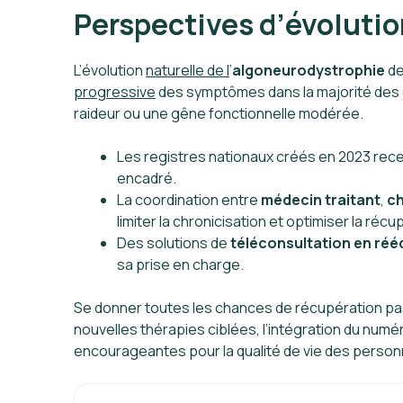
Perspectives d’évolutio
L’évolution
naturelle de l
’
algoneurodystrophie
de
progressive
des symptômes dans la majorité des cas
raideur ou une gêne fonctionnelle modérée.
Les registres nationaux créés en 2023 recen
encadré.
La coordination entre
médecin traitant
,
ch
limiter la chronicisation et optimiser la récu
Des solutions de
téléconsultation en ré
sa prise en charge.
Se donner toutes les chances de récupération p
nouvelles thérapies ciblées, l’intégration du num
encourageantes pour la qualité de vie des perso