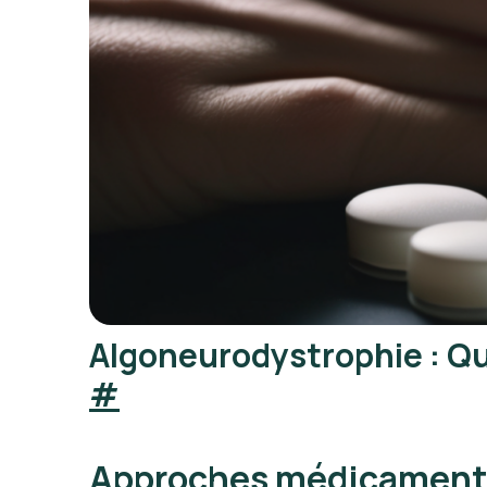
Algoneurodystrophie : Qu
#
Approches médicamenteu