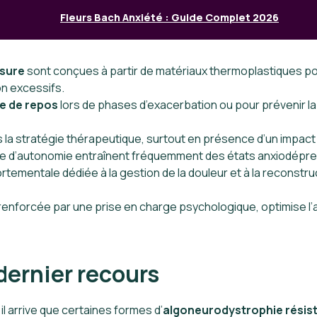
Fleurs Bach Anxiété : Guide Complet 2026
sure
sont conçues à partir de matériaux thermoplastiques po
on excessifs.
le de repos
lors de phases d’exacerbation ou pour prévenir la
s la stratégie thérapeutique, surtout en présence d’un impact é
a perte d’autonomie entraînent fréquemment des états anxiodép
tementale dédiée à la gestion de la douleur et à la reconstruc
renforcée par une prise en charge psychologique, optimise l’a
 dernier recours
il arrive que certaines formes d’
algoneurodystrophie résis