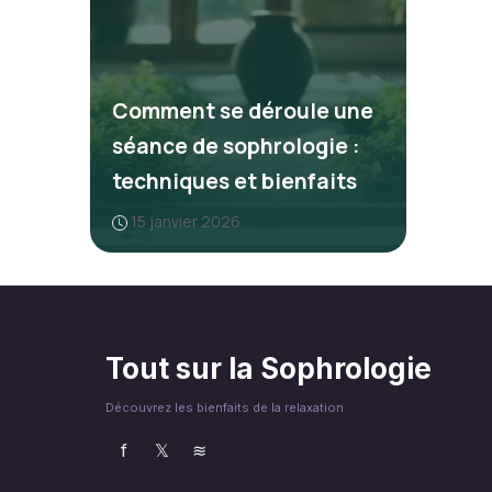
Comment se déroule une
séance de sophrologie :
techniques et bienfaits
15 janvier 2026
Tout sur la Sophrologie
Découvrez les bienfaits de la relaxation
f
𝕏
≋