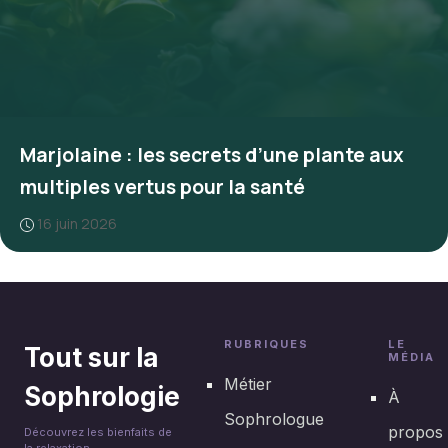
Marjolaine : les secrets d’une plante aux
multiples vertus pour la santé
16 juin 2026
RUBRIQUES
LE
Tout sur la
MÉDIA
Métier
Sophrologie
À
Sophrologue
propos
Découvrez les bienfaits de