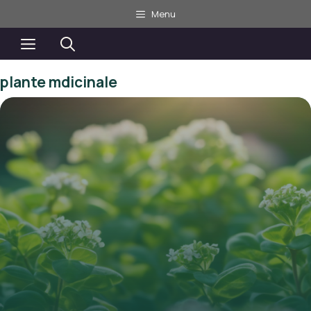
Aller
Menu
au
contenu
Menu
plante mdicinale