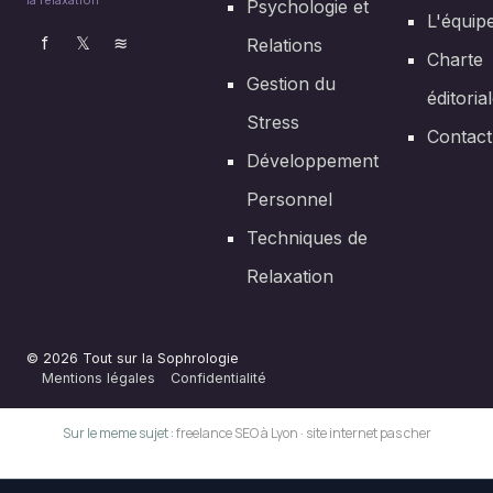
la relaxation
Psychologie et
L'équip
f
𝕏
≋
Relations
Charte
Gestion du
éditoria
Stress
Contact
Développement
Personnel
Techniques de
Relaxation
© 2026 Tout sur la Sophrologie
Mentions légales
Confidentialité
Sur le meme sujet :
freelance SEO à Lyon
·
site internet pas cher