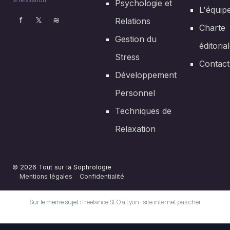
la relaxation
Psychologie et
L'équip
f
𝕏
≋
Relations
Charte
Gestion du
éditoria
Stress
Contact
Développement
Personnel
Techniques de
Relaxation
© 2026 Tout sur la Sophrologie
Mentions légales
Confidentialité
Sur le meme sujet :
freelance SEO à Lyon
·
site internet pas cher