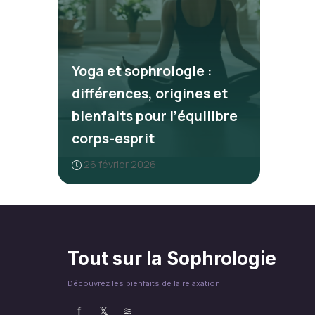
Yoga et sophrologie :
différences, origines et
bienfaits pour l’équilibre
corps-esprit
26 février 2026
Tout sur la Sophrologie
Découvrez les bienfaits de la relaxation
f
𝕏
≋