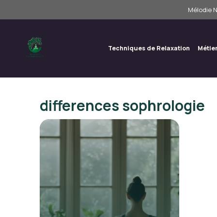
Aller
Mélodie N
au
contenu
Techniques de Relaxation
Métie
differences sophrologie