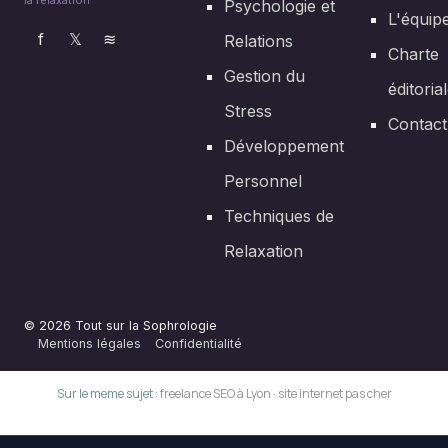
la relaxation
Psychologie et
L'équip
f
𝕏
≋
Relations
Charte
Gestion du
éditoria
Stress
Contact
Développement
Personnel
Techniques de
Relaxation
© 2026 Tout sur la Sophrologie
Mentions légales
Confidentialité
Sur le meme sujet :
freelance SEO à Lyon
·
site internet pas cher