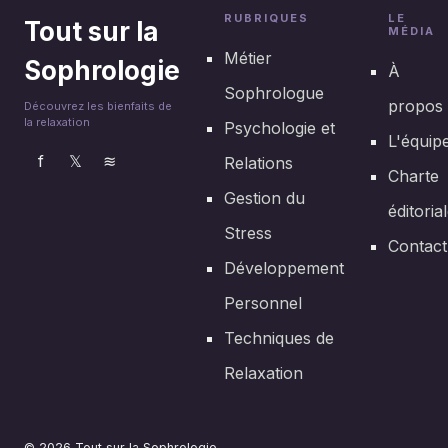
RUBRIQUES
LE
Tout sur la
MÉDIA
Métier
Sophrologie
À
Sophrologue
propos
Découvrez les bienfaits de
la relaxation
Psychologie et
L'équip
f
𝕏
≋
Relations
Charte
Gestion du
éditoria
Stress
Contact
Développement
Personnel
Techniques de
Relaxation
© 2026 Tout sur la Sophrologie