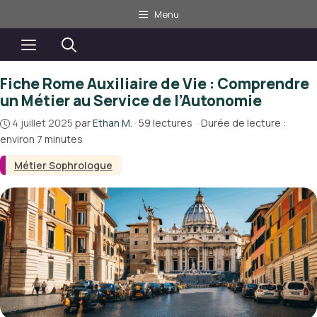
Aller
Menu
au
contenu
Menu
Fiche Rome Auxiliaire de Vie : Comprendre
un Métier au Service de l’Autonomie
4 juillet 2025
par
Ethan M.
·
59 lectures
·
Durée de lecture :
environ 7 minutes
Métier Sophrologue