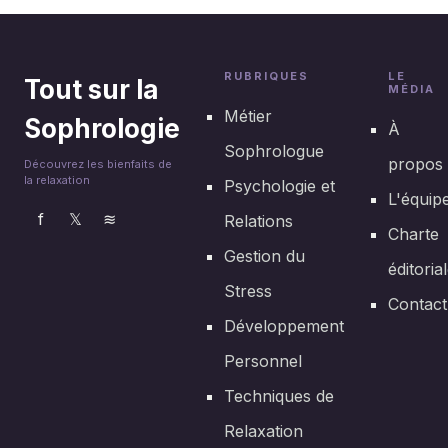
4 juillet 2025
RUBRIQUES
LE
Tout sur la
MÉDIA
Métier
Sophrologie
À
Sophrologue
propos
Découvrez les bienfaits de
la relaxation
Psychologie et
L'équip
f
𝕏
≋
Relations
Charte
Gestion du
éditoria
Stress
Contact
Développement
Personnel
Techniques de
Relaxation