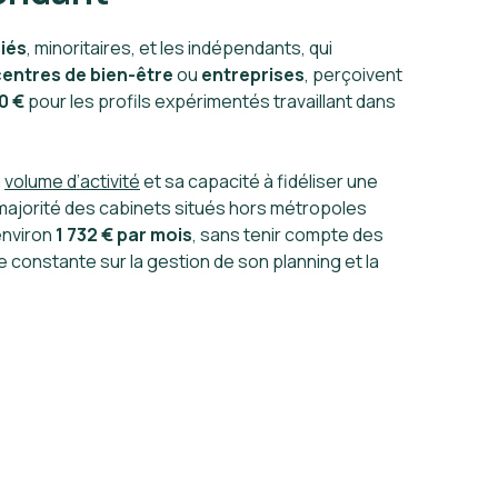
iés
, minoritaires, et les indépendants, qui
centres de bien-être
ou
entreprises
, perçoivent
0 €
pour les profils expérimentés travaillant dans
n
volume d’activité
et sa capacité à fidéliser une
majorité des cabinets situés hors métropoles
environ
1 732 € par mois
, sans tenir compte des
e constante sur la gestion de son planning et la