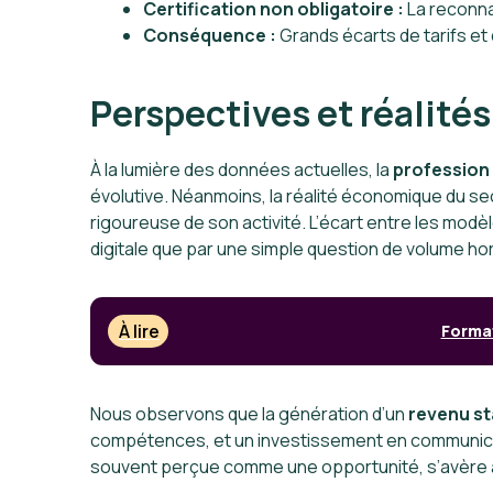
Certification non obligatoire :
La reconna
Conséquence :
Grands écarts de tarifs et 
Perspectives et réalités
À la lumière des données actuelles, la
profession
évolutive. Néanmoins, la réalité économique du s
rigoureuse de son activité. L’écart entre les modèles
digitale que par une simple question de volume hora
À lire
Format
Nous observons que la génération d’un
revenu st
compétences, et un investissement en communicat
souvent perçue comme une opportunité, s’avère au q