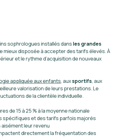
tains sophrologues installés dans
les grandes
le mieux disposée à accepter des tarifs élevés. À
férieur et le rythme d’acquisition de nouveaux
ogie appliquée aux enfants
, aux
sportifs
, aux
leure valorisation de leurs prestations. Le
ctuations de la clientèle individuelle.
res de 15 à 25 % à la moyenne nationale
 spécifiques et des tarifs parfois majorés
us aisément leur revenu
x impactent directement la fréquentation des