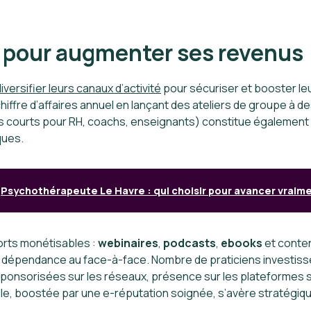
é pour augmenter ses revenus
iversifier leurs canaux d’activité
pour sécuriser et booster le
fre d’affaires annuel en lançant des ateliers de groupe à des
 courts pour RH, coachs, enseignants) constitue également un
ques.
Psychothérapeute Le Havre : qui choisir pour avancer vraime
orts monétisables :
webinaires
,
podcasts
,
ebooks
et conten
t la dépendance au face-à-face. Nombre de praticiens investiss
ponsorisées sur les réseaux, présence sur les plateformes s
le, boostée par une e-réputation soignée, s’avère stratégiqu