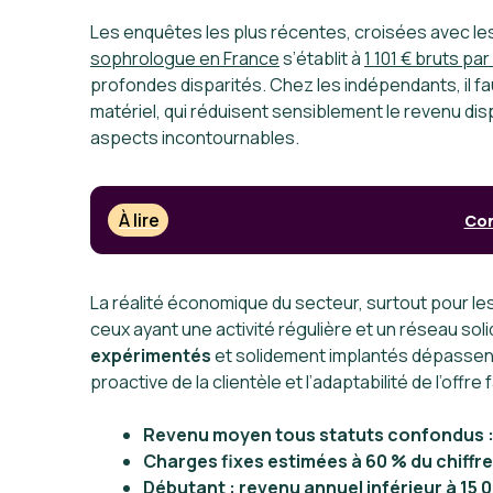
Les enquêtes les plus récentes, croisées avec le
sophrologue en France
s’établit à
1 101 € bruts pa
profondes disparités. Chez les indépendants, il f
matériel, qui réduisent sensiblement le revenu dis
aspects incontournables.
À lire
Con
La réalité économique du secteur, surtout pour 
ceux ayant une activité régulière et un réseau so
expérimentés
et solidement implantés dépassen
proactive de la clientèle et l’adaptabilité de l’offr
Revenu moyen tous statuts confondus : 
Charges fixes estimées à 60 % du chiffre 
Débutant : revenu annuel inférieur à 15 