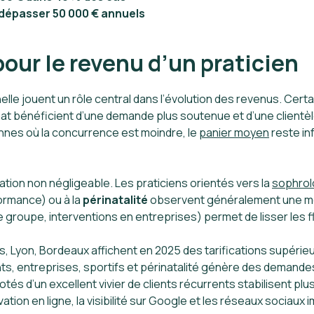
t dépasser 50 000 € annuels
our le revenu d’un praticien
elle jouent un rôle central dans l’évolution des revenus. Cer
hat bénéficient d’une demande plus soutenue et d’une clientè
yennes où la concurrence est moindre, le
panier moyen
reste in
iation non négligeable. Les praticiens orientés vers la
sophrol
ormance) ou à la
périnatalité
observent généralement une meil
e groupe, interventions en entreprises) permet de lisser les flu
 Lyon, Bordeaux affichent en 2025 des tarifications supérieu
s, entreprises, sportifs et périnatalité génère des demandes
otés d’un excellent vivier de clients récurrents stabilisent pl
ation en ligne, la visibilité sur Google et les réseaux sociau