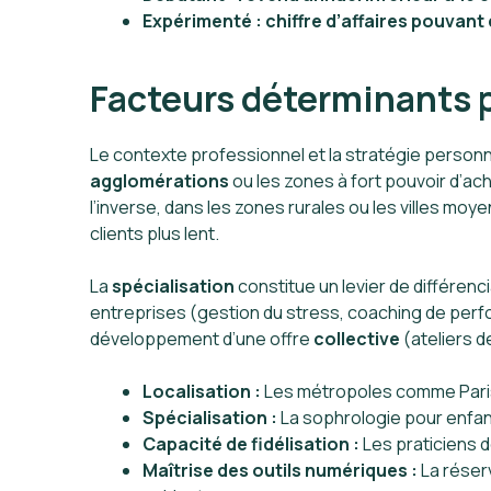
Expérimenté : chiffre d’affaires pouvan
Facteurs déterminants p
Le contexte professionnel et la stratégie personn
agglomérations
ou les zones à fort pouvoir d’ac
l’inverse, dans les zones rurales ou les villes mo
clients plus lent.
La
spécialisation
constitue un levier de différenc
entreprises (gestion du stress, coaching de perf
développement d’une offre
collective
(ateliers d
Localisation :
Les métropoles comme Paris,
Spécialisation :
La sophrologie pour enfant
Capacité de fidélisation :
Les praticiens d
Maîtrise des outils numériques :
La réserv