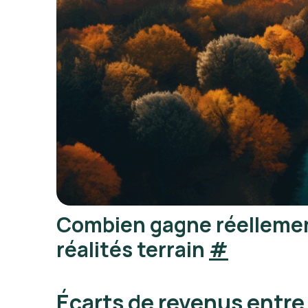
Combien gagne réellement
réalités terrain
#
Écarts de revenus entre