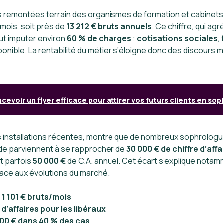
s remontées terrain des organismes de formation et cabinets
r mois
, soit près de
13 212 € bruts annuels
. Ce chiffre, qui a
aut imputer environ
60 % de charges
:
cotisations sociales
,
ponible. La rentabilité du métier s’éloigne donc des discours 
cevoir un flyer efficace pour attirer vos futurs clients en so
les installations récentes, montre que de nombreux sophrolo
lide parviennent à se rapprocher de
30 000 € de chiffre d’affa
t parfois
50 000 €
de C.A. annuel. Cet écart s’explique notamm
e face aux évolutions du marché.
1 101 € bruts/mois
d’affaires pour les libéraux
000 € dans 40 % des cas