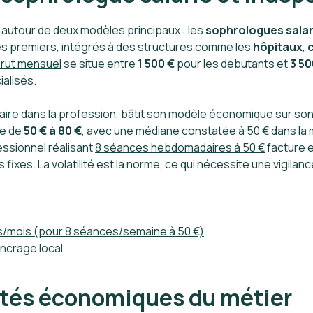
 autour de deux modèles principaux : les
sophrologues salar
es premiers, intégrés à des structures comme les
hôpitaux
,
brut mensuel
se situe entre
1 500 €
pour les débutants et
3 50
alisés.
itaire dans la profession, bâtit son modèle économique sur so
ie de
50 € à 80 €
, avec une médiane constatée à 50 € dans la 
essionnel réalisant
8 séances hebdomadaires à 50 €
facture 
xes. La volatilité est la norme, ce qui nécessite une vigilanc
uts/mois (pour 8 séances/semaine à 50 €)
ancrage local
lités économiques du métier