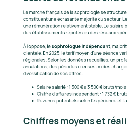
Le marché français de la sophrologie se structure
constituent une écrasante majorité du secteur. L
une rémunération relativement stable. Le
salaire 
des établissements réputés ou des réseaux spéci
À l’opposé, le
sophrologue indépendant
, major
clientèle. En 2025, le tarif moyen d’une séance var
régionales. Selon les données recueillies, un prof
annulations, des périodes creuses ou des charges fi
diversification de ses offres.
Salaire salarié : 1 500 € à 3 500 € bruts/mois
Chiffre d’affaires indépendant : 1 732 € br
Revenus potentiels selon l’expérience et l’
Chiffres moyens et réa