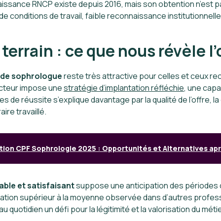
issance RNCP existe depuis 2016, mais son obtention n’est p
de conditions de travail, faible reconnaissance institutionnelle
 terrain : ce que nous révèle 
 de sophrologue
reste très attractive pour celles et ceux r
ecteur impose une
stratégie d’implantation réfléchie
, une capa
 de réussite s’explique davantage par la qualité de l’offre, la d
ire travaillé.
ion CPF Sophrologie 2025 : Opportunités et Alternatives ap
able et satisfaisant
suppose une anticipation des périodes c
ion supérieur à la moyenne observée dans d’autres professi
uotidien un défi pour la légitimité et la valorisation du métie