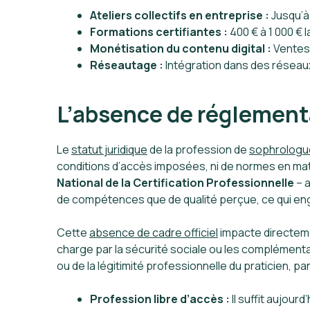
Ateliers collectifs en entreprise :
Jusqu’à
Formations certifiantes :
400 € à 1 000 € 
Monétisation du contenu digital :
Ventes 
Réseautage :
Intégration dans des réseau
L’absence de réglement
Le
statut juridique
de la profession de
sophrologu
conditions d’accès imposées, ni de normes en mati
National de la Certification Professionnelle
– a
de compétences que de qualité perçue, ce qui eng
Cette
absence de cadre officiel
impacte directemen
charge par la sécurité sociale ou les complémentai
ou de la légitimité professionnelle du praticien, p
Profession libre d’accès :
Il suffit aujour