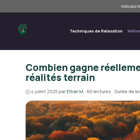
Aller
Mélodie N
au
contenu
Techniques de Relaxation
Métie
Combien gagne réellemen
réalités terrain
4 juillet 2025
par
Ethan M.
·
60 lectures
·
Durée de lec