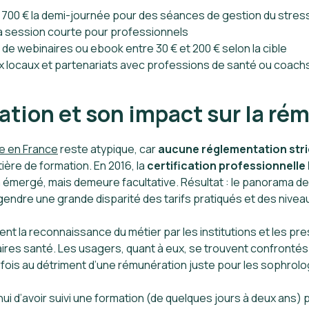
 700 € la demi-journée pour des séances de gestion du stres
la session courte pour professionnels
de webinaires ou ebook entre 30 € et 200 € selon la cible
x locaux et partenariats avec professions de santé ou coach
ation et son impact sur la ré
e en France
reste atypique, car
aucune réglementation stri
ère de formation. En 2016, la
certification professionnelle
 émergé, mais demeure facultative. Résultat : le panorama de
endre une grande disparité des tarifs pratiqués et des nivea
t la reconnaissance du métier par les institutions et les presc
res santé. Les usagers, quant à eux, se trouvent confrontés à 
arfois au détriment d’une rémunération juste pour les sophrolo
d’hui d’avoir suivi une formation (de quelques jours à deux ans) p