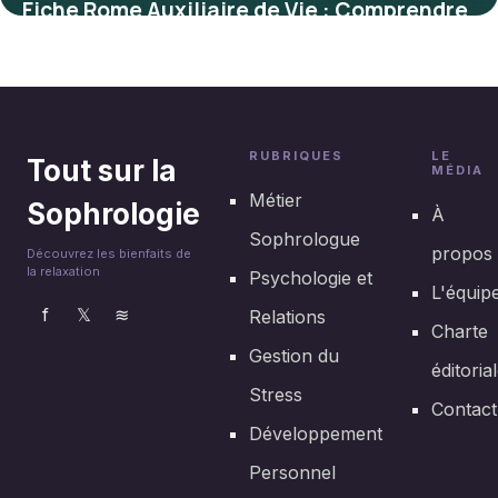
Fiche Rome Auxiliaire de Vie : Comprendre
un Métier au Service de l’Autonomie
4 juillet 2025
RUBRIQUES
LE
Tout sur la
MÉDIA
Métier
Sophrologie
À
Sophrologue
propos
Découvrez les bienfaits de
la relaxation
Psychologie et
L'équip
f
𝕏
≋
Relations
Charte
Gestion du
éditoria
Stress
Contact
Développement
Personnel