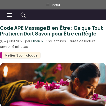
Aller
Menu
au
contenu
Menu
Code APE Massage Bien-Être : Ce que Tout
Praticien Doit Savoir pour Être en Règle
4 juillet 2025
par
Ethan M.
·
166 lectures
·
Durée de lecture :
environ 6 minutes
Métier Sophrologue