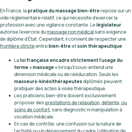
En France, la
pratique du massage bien-être
repose sur un
vide réglementaire relatif, ce qui nécessite d’exercer la
profession avec une vigilance constante. Le
législateur
autorise l’exercice du
massage non médical
sans exigence
de diplôme d’État. Cependant, il convient de respecter une
frontière stricte
entre
bien-être
et
soin thérapeutique
.
La
loi française encadre strictement l’usage du
terme « massage »
lorsqu’il sous-entend une
dimension médicale ou de rééducation. Seuls les
masseurs-kinésithérapeutes
diplômés peuvent
pratiquer des actes à visée thérapeutique.
Les praticiens bien-être doivent exclusivement
proposer des
prestations de relaxation, détente, ou
soins de confort
, sans diagnostic ni manipulation à
vocation médicale.
En cas de contrôle, une confusion sur la nature de
l’activité ou un dépassement du cadre (utilisation de