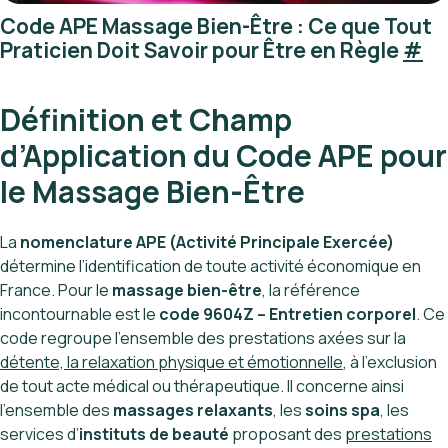
Code APE Massage Bien-Être : Ce que Tout
Praticien Doit Savoir pour Être en Règle
#
Définition et Champ
d’Application du Code APE pour
le Massage Bien-Être
La
nomenclature APE (Activité Principale Exercée)
détermine l’identification de toute activité économique en
France. Pour le
massage bien-être
, la référence
incontournable est le
code 9604Z – Entretien corporel
. Ce
code regroupe l’ensemble des prestations axées sur la
détente, la relaxation physique et émotionnelle
, à l’exclusion
de tout acte médical ou thérapeutique. Il concerne ainsi
l’ensemble des
massages relaxants
, les
soins spa
, les
services d’
instituts de beauté
proposant des
prestations